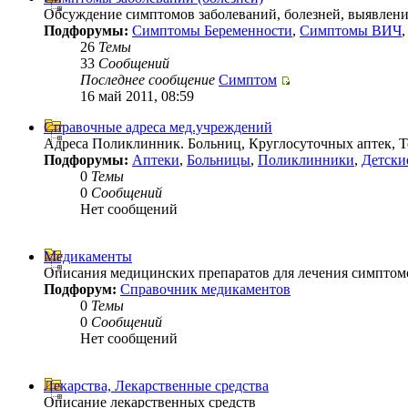
Обсуждение симптомов заболеваний, болезней, выявлени
Подфорумы:
Симптомы Беременности
,
Симптомы ВИЧ
26
Темы
33
Сообщений
Последнее сообщение
Симптом
16 май 2011, 08:59
Справочные адреса мед.учреждений
Адреса Поликлинник. Больниц, Круглосуточных аптек, 
Подфорумы:
Аптеки
,
Больницы
,
Поликлинники
,
Детски
0
Темы
0
Сообщений
Нет сообщений
Медикаменты
Описания медицинских препаратов для лечения симптом
Подфорум:
Справочник медикаментов
0
Темы
0
Сообщений
Нет сообщений
Лекарства, Лекарственные средства
Описание лекарственных средств