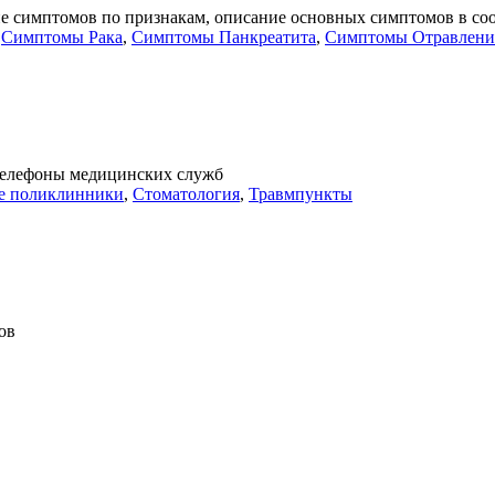
е симптомов по признакам, описание основных симптомов в со
,
Симптомы Рака
,
Симптомы Панкреатита
,
Симптомы Отравлен
Телефоны медицинских служб
е поликлинники
,
Стоматология
,
Травмпункты
ов