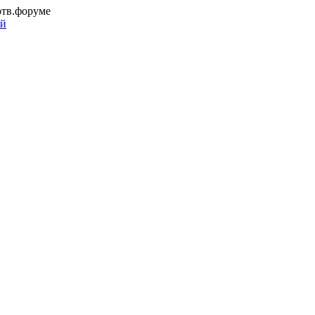
отв.форуме
ий