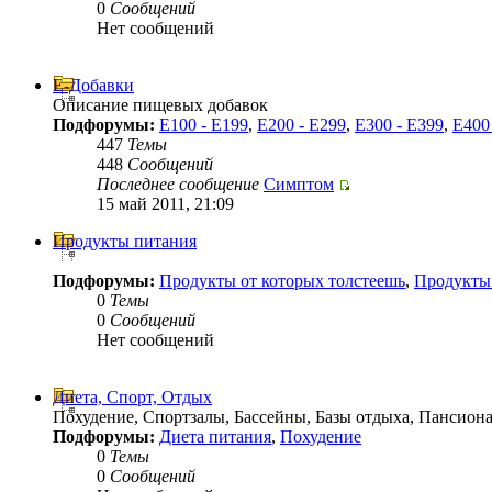
0
Сообщений
Нет сообщений
Е-Добавки
Описание пищевых добавок
Подфорумы:
E100 - E199
,
E200 - E299
,
E300 - E399
,
E400
447
Темы
448
Сообщений
Последнее сообщение
Симптом
15 май 2011, 21:09
Продукты питания
Подфорумы:
Продукты от которых толстеешь
,
Продукты
0
Темы
0
Сообщений
Нет сообщений
Диета, Спорт, Отдых
Похудение, Спортзалы, Бассейны, Базы отдыха, Пансион
Подфорумы:
Диета питания
,
Похудение
0
Темы
0
Сообщений