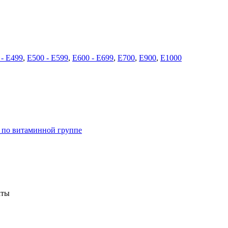
 - E499
,
E500 - E599
,
E600 - E699
,
E700
,
E900
,
E1000
 по витаминной группе
аты